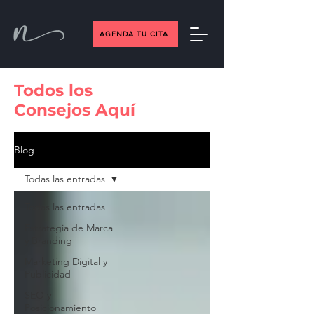
AGENDA TU CITA
Todos los
Consejos Aquí
Blog
Todas las entradas
Todas las entradas
Estrategia de Marca
y Branding
Marketing Digital y
Publicidad
SEO y
Posicionamiento