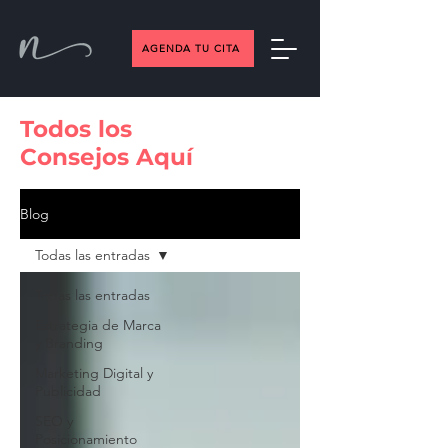
AGENDA TU CITA
Todos los
Consejos Aquí
Blog
Todas las entradas
Todas las entradas
Estrategia de Marca
y Branding
Marketing Digital y
Publicidad
SEO y
Posicionamiento